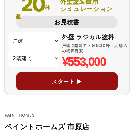
20
外壁塗装費用
秒
シミュレーション
匿名
お見積書
外壁 ラジカル塗料
戸建 2階建て・延床30坪・足場込
の概算目安
¥553,000
スタート ▶
PAINT HOMES
ペイントホームズ 市原店