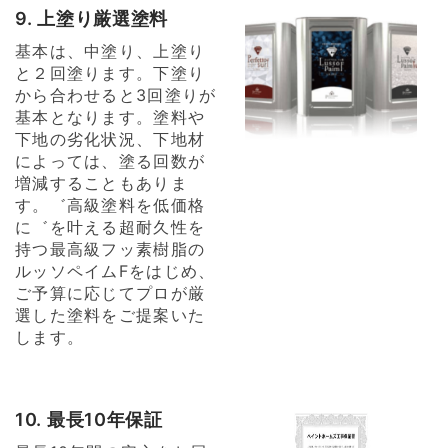
9. 上塗り厳選塗料
基本は、中塗り、上塗り
と２回塗ります。下塗り
から合わせると3回塗りが
基本となります。塗料や
下地の劣化状況、下地材
によっては、塗る回数が
増減することもありま
す。゛高級塗料を低価格
に゛を叶える超耐久性を
持つ最高級フッ素樹脂の
ルッソペイムFをはじめ、
ご予算に応じてプロが厳
選した塗料をご提案いた
します。
10. 最長10年保証