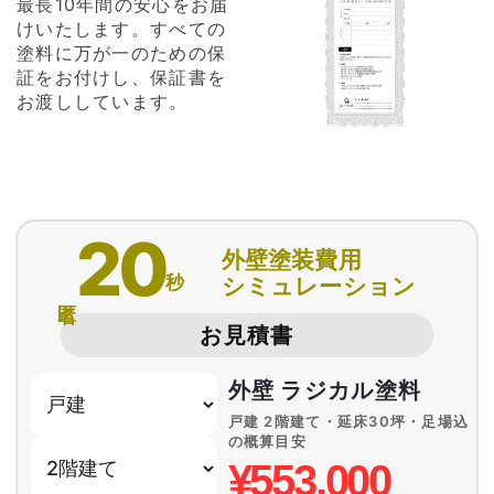
最長10年間の安心をお届
けいたします。すべての
塗料に万が一のための保
証をお付けし、保証書を
お渡ししています。
20
外壁塗装費用
秒
シミュレーション
匿名
お見積書
外壁 ラジカル塗料
戸建 2階建て・延床30坪・足場込
の概算目安
¥553,000