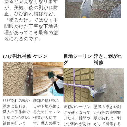
塗ると見えなくなります
が、美観、後の剥がれ防
止、ひび割れ補修など、
『塗るだけ』ではなく手
間暇かけた丁寧な下地処
理があってこそ最高の塗
装になるのです。
ひび割れ補修
ケレン
目地シーリン
浮き、剥がれ
グ
補修
ひび割れの幅や
鉄部の錆び落と
深さに合わせ、
しや下地を整え
既存のシーリン
塗膜の浮きや剥
職人の手作業で
るためにケレン
グが硬くなって
がれ等の脆弱塗
丁寧にひび割れ
作業が大切で
いたり、隙間や
膜があれば、剥
補修を行いま
す。職人の手で
ひび割れがあれ
がして補修する