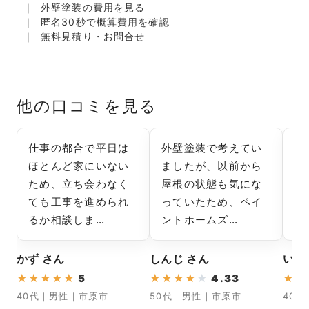
外壁塗装の費用を見る
匿名30秒で概算費用を確認
無料見積り・お問合せ
他の口コミを見る
仕事の都合で平日は
外壁塗装で考えてい
外
ほとんど家にいない
ましたが、以前から
っ
ため、立ち会わなく
屋根の状態も気にな
が
ても工事を進められ
っていたため、ペイ
い
るか相談しま…
ントホームズ…
緒
かず さん
しんじ さん
いち
★
★
★
★
★
5
★
★
★
★
★
4.33
★
★
40代｜男性｜市原市
50代｜男性｜市原市
40