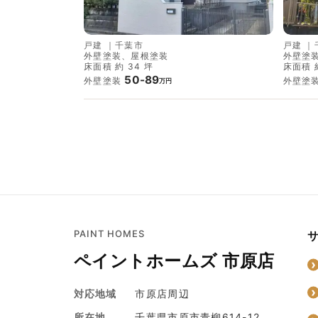
戸建
｜
千葉市
戸建
｜
外壁塗装、屋根塗装
外壁塗
床面積 約 34 坪
床面積 約
50-89
外壁塗装
外壁塗
万円
PAINT HOMES
ペイントホームズ 市原店
対応地域
市原店周辺
所在地
千葉県市原市青柳614-12