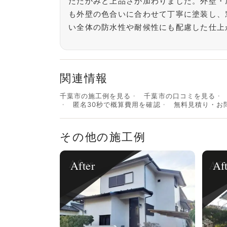
たたかみと上品さが加わりました。外壁・
も外壁の色合いに合わせて丁寧に塗装し、
い全体の防水性や耐候性にも配慮した仕上
関連情報
千葉市の施工例を見る
千葉市の口コミを見る
匿名30秒で概算費用を確認
無料見積り・お
その他の施工例
After
Af