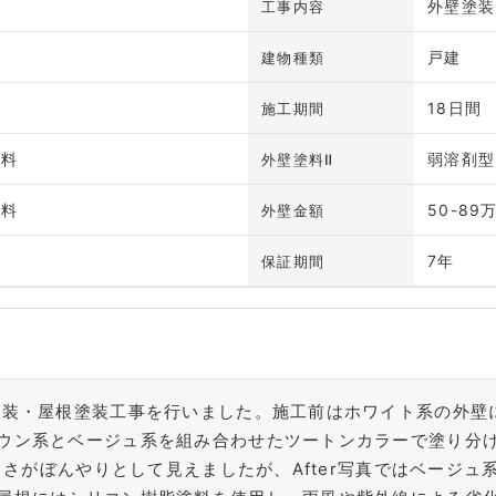
外壁塗装
工事内容
戸建
建物種類
18日間
施工期間
塗料
弱溶剤型
外壁塗料Ⅱ
塗料
50-89
外壁金額
7年
保証期間
塗装・屋根塗装工事を行いました。施工前はホワイト系の外壁
ウン系とベージュ系を組み合わせたツートンカラーで塗り分
は白さがぼんやりとして見えましたが、After写真ではベージ