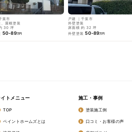
千葉市
戸建
｜
千葉市
装、屋根塗装
外壁塗装
 30 坪
床面積 約 32 坪
50-89
50-89
装
外壁塗装
万円
万円
サイトメニュー
施工・事例
TOP
塗装施工例
ペイントホームズとは
口コミ・お客様の声